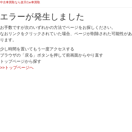
中古車買取なら楽天Car車買取
エラーが発生しました
お手数ですが次のいずれかの方法でページをお探しください。
なおリンクをクリックされていた場合、ページが削除された可能性があ
ります。
少し時間を置いてもう一度アクセスする
ブラウザの「戻る」ボタンを押して前画面からやり直す
トップページから探す
>>トップページへ