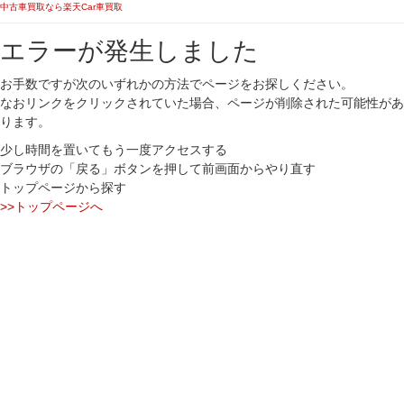
中古車買取なら楽天Car車買取
エラーが発生しました
お手数ですが次のいずれかの方法でページをお探しください。
なおリンクをクリックされていた場合、ページが削除された可能性があ
ります。
少し時間を置いてもう一度アクセスする
ブラウザの「戻る」ボタンを押して前画面からやり直す
トップページから探す
>>トップページへ