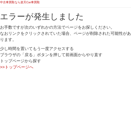
中古車買取なら楽天Car車買取
エラーが発生しました
お手数ですが次のいずれかの方法でページをお探しください。
なおリンクをクリックされていた場合、ページが削除された可能性があ
ります。
少し時間を置いてもう一度アクセスする
ブラウザの「戻る」ボタンを押して前画面からやり直す
トップページから探す
>>トップページへ