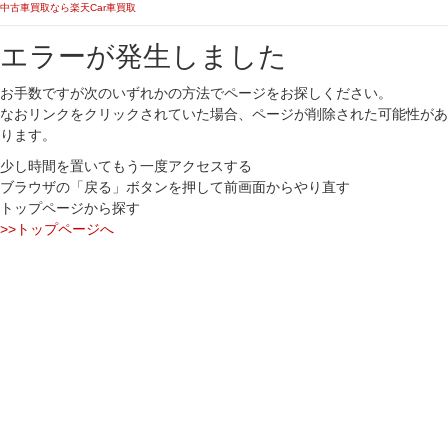
中古車買取なら楽天Car車買取
エラーが発生しました
お手数ですが次のいずれかの方法でページをお探しください。
なおリンクをクリックされていた場合、ページが削除された可能性があ
ります。
少し時間を置いてもう一度アクセスする
ブラウザの「戻る」ボタンを押して前画面からやり直す
トップページから探す
>>トップページへ