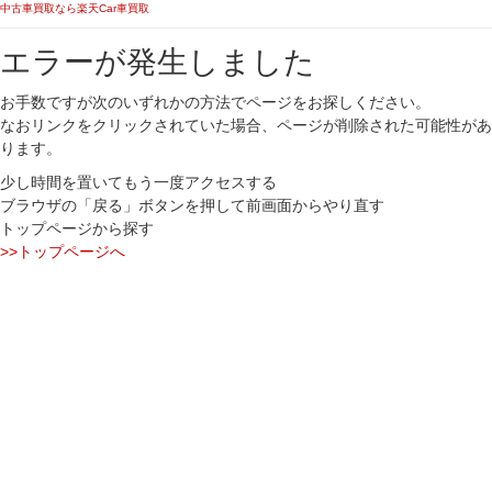
中古車買取なら楽天Car車買取
エラーが発生しました
お手数ですが次のいずれかの方法でページをお探しください。
なおリンクをクリックされていた場合、ページが削除された可能性があ
ります。
少し時間を置いてもう一度アクセスする
ブラウザの「戻る」ボタンを押して前画面からやり直す
トップページから探す
>>トップページへ