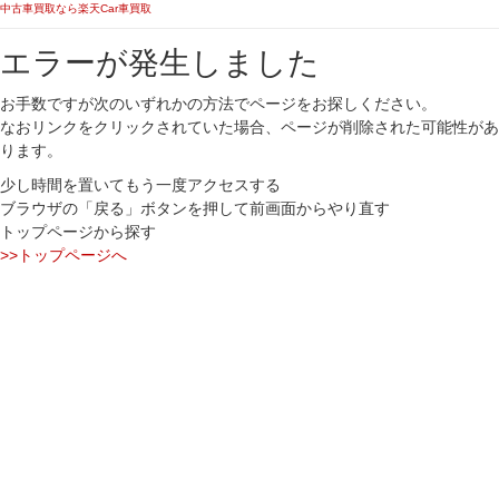
中古車買取なら楽天Car車買取
エラーが発生しました
お手数ですが次のいずれかの方法でページをお探しください。
なおリンクをクリックされていた場合、ページが削除された可能性があ
ります。
少し時間を置いてもう一度アクセスする
ブラウザの「戻る」ボタンを押して前画面からやり直す
トップページから探す
>>トップページへ