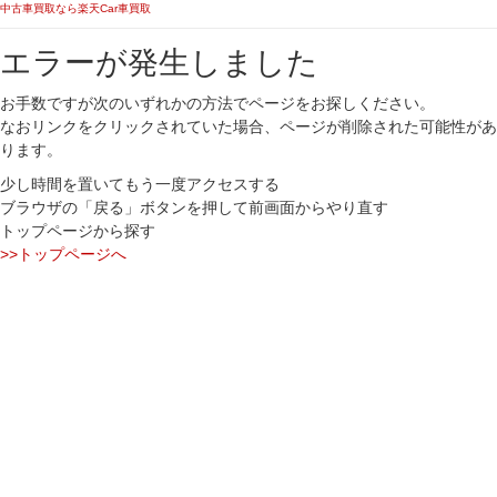
中古車買取なら楽天Car車買取
エラーが発生しました
お手数ですが次のいずれかの方法でページをお探しください。
なおリンクをクリックされていた場合、ページが削除された可能性があ
ります。
少し時間を置いてもう一度アクセスする
ブラウザの「戻る」ボタンを押して前画面からやり直す
トップページから探す
>>トップページへ