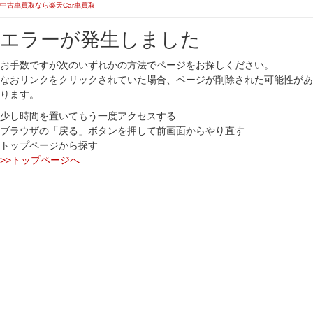
中古車買取なら楽天Car車買取
エラーが発生しました
お手数ですが次のいずれかの方法でページをお探しください。
なおリンクをクリックされていた場合、ページが削除された可能性があ
ります。
少し時間を置いてもう一度アクセスする
ブラウザの「戻る」ボタンを押して前画面からやり直す
トップページから探す
>>トップページへ