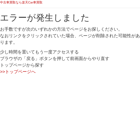
中古車買取なら楽天Car車買取
エラーが発生しました
お手数ですが次のいずれかの方法でページをお探しください。
なおリンクをクリックされていた場合、ページが削除された可能性があ
ります。
少し時間を置いてもう一度アクセスする
ブラウザの「戻る」ボタンを押して前画面からやり直す
トップページから探す
>>トップページへ