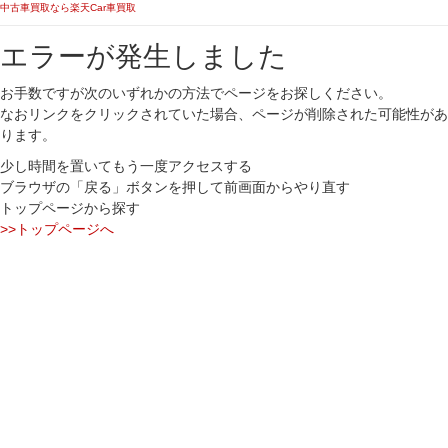
中古車買取なら楽天Car車買取
エラーが発生しました
お手数ですが次のいずれかの方法でページをお探しください。
なおリンクをクリックされていた場合、ページが削除された可能性があ
ります。
少し時間を置いてもう一度アクセスする
ブラウザの「戻る」ボタンを押して前画面からやり直す
トップページから探す
>>トップページへ