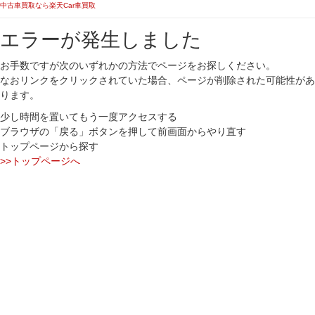
中古車買取なら楽天Car車買取
エラーが発生しました
お手数ですが次のいずれかの方法でページをお探しください。
なおリンクをクリックされていた場合、ページが削除された可能性があ
ります。
少し時間を置いてもう一度アクセスする
ブラウザの「戻る」ボタンを押して前画面からやり直す
トップページから探す
>>トップページへ