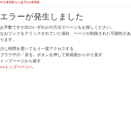
中古車買取なら楽天Car車買取
エラーが発生しました
お手数ですが次のいずれかの方法でページをお探しください。
なおリンクをクリックされていた場合、ページが削除された可能性があ
ります。
少し時間を置いてもう一度アクセスする
ブラウザの「戻る」ボタンを押して前画面からやり直す
トップページから探す
>>トップページへ