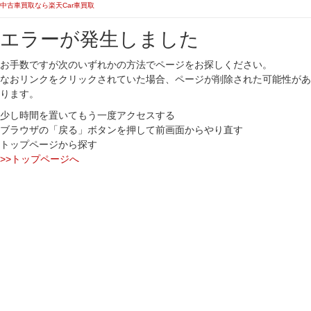
中古車買取なら楽天Car車買取
エラーが発生しました
お手数ですが次のいずれかの方法でページをお探しください。
なおリンクをクリックされていた場合、ページが削除された可能性があ
ります。
少し時間を置いてもう一度アクセスする
ブラウザの「戻る」ボタンを押して前画面からやり直す
トップページから探す
>>トップページへ