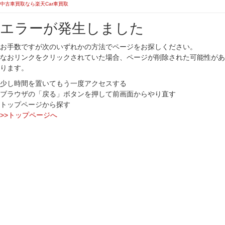
中古車買取なら楽天Car車買取
エラーが発生しました
お手数ですが次のいずれかの方法でページをお探しください。
なおリンクをクリックされていた場合、ページが削除された可能性があ
ります。
少し時間を置いてもう一度アクセスする
ブラウザの「戻る」ボタンを押して前画面からやり直す
トップページから探す
>>トップページへ