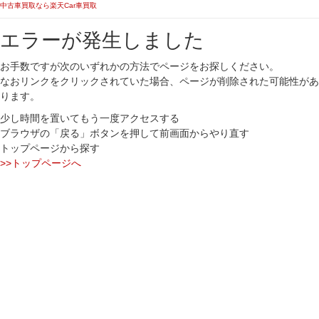
中古車買取なら楽天Car車買取
エラーが発生しました
お手数ですが次のいずれかの方法でページをお探しください。
なおリンクをクリックされていた場合、ページが削除された可能性があ
ります。
少し時間を置いてもう一度アクセスする
ブラウザの「戻る」ボタンを押して前画面からやり直す
トップページから探す
>>トップページへ