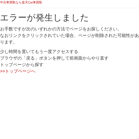
中古車買取なら楽天Car車買取
エラーが発生しました
お手数ですが次のいずれかの方法でページをお探しください。
なおリンクをクリックされていた場合、ページが削除された可能性があ
ります。
少し時間を置いてもう一度アクセスする
ブラウザの「戻る」ボタンを押して前画面からやり直す
トップページから探す
>>トップページへ