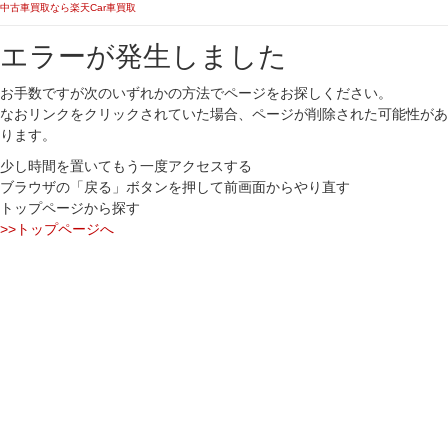
中古車買取なら楽天Car車買取
エラーが発生しました
お手数ですが次のいずれかの方法でページをお探しください。
なおリンクをクリックされていた場合、ページが削除された可能性があ
ります。
少し時間を置いてもう一度アクセスする
ブラウザの「戻る」ボタンを押して前画面からやり直す
トップページから探す
>>トップページへ