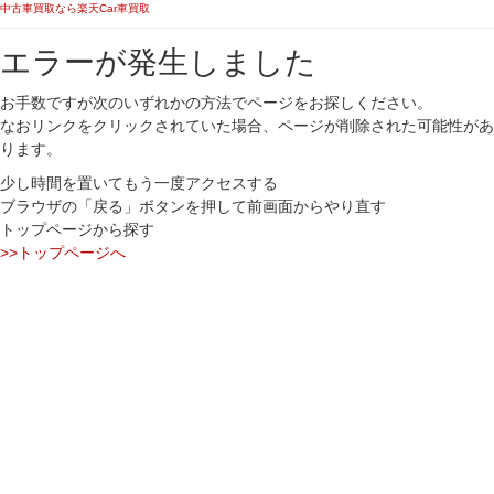
中古車買取なら楽天Car車買取
エラーが発生しました
お手数ですが次のいずれかの方法でページをお探しください。
なおリンクをクリックされていた場合、ページが削除された可能性があ
ります。
少し時間を置いてもう一度アクセスする
ブラウザの「戻る」ボタンを押して前画面からやり直す
トップページから探す
>>トップページへ