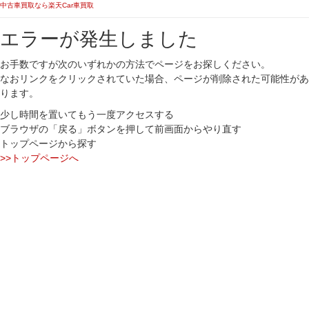
中古車買取なら楽天Car車買取
エラーが発生しました
お手数ですが次のいずれかの方法でページをお探しください。
なおリンクをクリックされていた場合、ページが削除された可能性があ
ります。
少し時間を置いてもう一度アクセスする
ブラウザの「戻る」ボタンを押して前画面からやり直す
トップページから探す
>>トップページへ