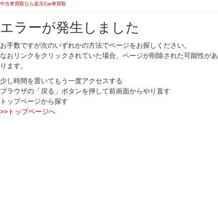
中古車買取なら楽天Car車買取
エラーが発生しました
お手数ですが次のいずれかの方法でページをお探しください。
なおリンクをクリックされていた場合、ページが削除された可能性があ
ります。
少し時間を置いてもう一度アクセスする
ブラウザの「戻る」ボタンを押して前画面からやり直す
トップページから探す
>>トップページへ