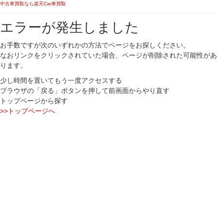
中古車買取なら楽天Car車買取
エラーが発生しました
お手数ですが次のいずれかの方法でページをお探しください。
なおリンクをクリックされていた場合、ページが削除された可能性があ
ります。
少し時間を置いてもう一度アクセスする
ブラウザの「戻る」ボタンを押して前画面からやり直す
トップページから探す
>>トップページへ