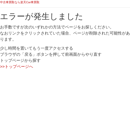
中古車買取なら楽天Car車買取
エラーが発生しました
お手数ですが次のいずれかの方法でページをお探しください。
なおリンクをクリックされていた場合、ページが削除された可能性があ
ります。
少し時間を置いてもう一度アクセスする
ブラウザの「戻る」ボタンを押して前画面からやり直す
トップページから探す
>>トップページへ