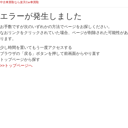
中古車買取なら楽天Car車買取
エラーが発生しました
お手数ですが次のいずれかの方法でページをお探しください。
なおリンクをクリックされていた場合、ページが削除された可能性があ
ります。
少し時間を置いてもう一度アクセスする
ブラウザの「戻る」ボタンを押して前画面からやり直す
トップページから探す
>>トップページへ