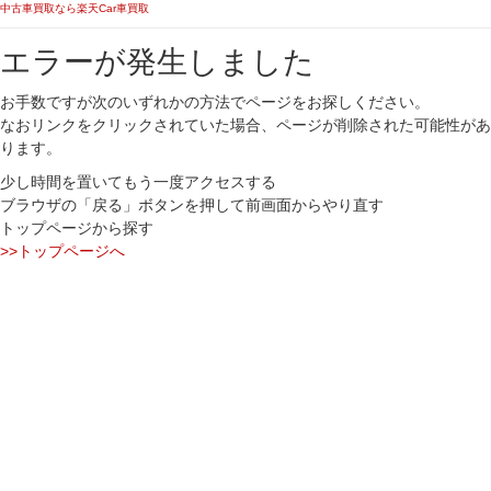
中古車買取なら楽天Car車買取
エラーが発生しました
お手数ですが次のいずれかの方法でページをお探しください。
なおリンクをクリックされていた場合、ページが削除された可能性があ
ります。
少し時間を置いてもう一度アクセスする
ブラウザの「戻る」ボタンを押して前画面からやり直す
トップページから探す
>>トップページへ