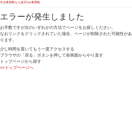
中古車買取なら楽天Car車買取
エラーが発生しました
お手数ですが次のいずれかの方法でページをお探しください。
なおリンクをクリックされていた場合、ページが削除された可能性があ
ります。
少し時間を置いてもう一度アクセスする
ブラウザの「戻る」ボタンを押して前画面からやり直す
トップページから探す
>>トップページへ