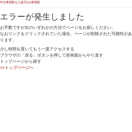
中古車買取なら楽天Car車買取
エラーが発生しました
お手数ですが次のいずれかの方法でページをお探しください。
なおリンクをクリックされていた場合、ページが削除された可能性があ
ります。
少し時間を置いてもう一度アクセスする
ブラウザの「戻る」ボタンを押して前画面からやり直す
トップページから探す
>>トップページへ