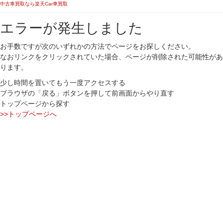
中古車買取なら楽天Car車買取
エラーが発生しました
お手数ですが次のいずれかの方法でページをお探しください。
なおリンクをクリックされていた場合、ページが削除された可能性があ
ります。
少し時間を置いてもう一度アクセスする
ブラウザの「戻る」ボタンを押して前画面からやり直す
トップページから探す
>>トップページへ