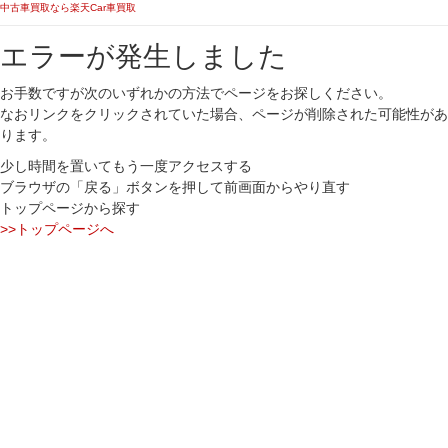
中古車買取なら楽天Car車買取
エラーが発生しました
お手数ですが次のいずれかの方法でページをお探しください。
なおリンクをクリックされていた場合、ページが削除された可能性があ
ります。
少し時間を置いてもう一度アクセスする
ブラウザの「戻る」ボタンを押して前画面からやり直す
トップページから探す
>>トップページへ