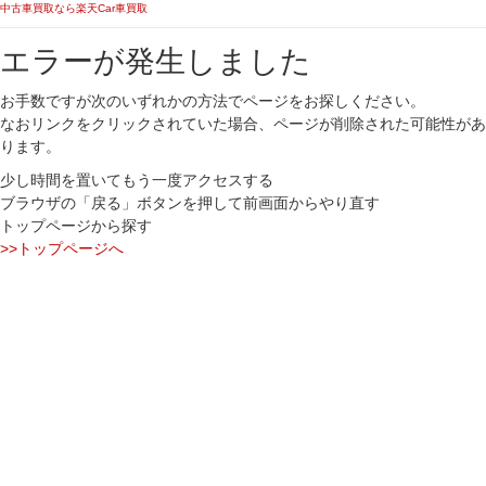
中古車買取なら楽天Car車買取
エラーが発生しました
お手数ですが次のいずれかの方法でページをお探しください。
なおリンクをクリックされていた場合、ページが削除された可能性があ
ります。
少し時間を置いてもう一度アクセスする
ブラウザの「戻る」ボタンを押して前画面からやり直す
トップページから探す
>>トップページへ