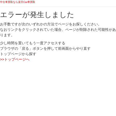
中古車買取なら楽天Car車買取
エラーが発生しました
お手数ですが次のいずれかの方法でページをお探しください。
なおリンクをクリックされていた場合、ページが削除された可能性があ
ります。
少し時間を置いてもう一度アクセスする
ブラウザの「戻る」ボタンを押して前画面からやり直す
トップページから探す
>>トップページへ