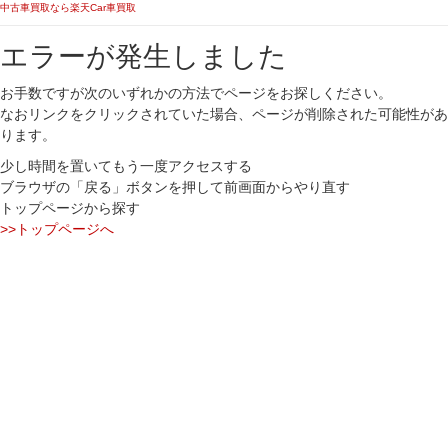
中古車買取なら楽天Car車買取
エラーが発生しました
お手数ですが次のいずれかの方法でページをお探しください。
なおリンクをクリックされていた場合、ページが削除された可能性があ
ります。
少し時間を置いてもう一度アクセスする
ブラウザの「戻る」ボタンを押して前画面からやり直す
トップページから探す
>>トップページへ