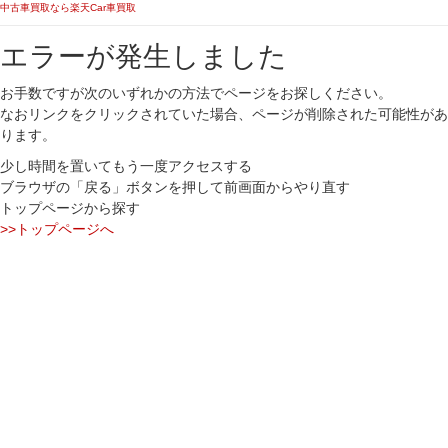
中古車買取なら楽天Car車買取
エラーが発生しました
お手数ですが次のいずれかの方法でページをお探しください。
なおリンクをクリックされていた場合、ページが削除された可能性があ
ります。
少し時間を置いてもう一度アクセスする
ブラウザの「戻る」ボタンを押して前画面からやり直す
トップページから探す
>>トップページへ