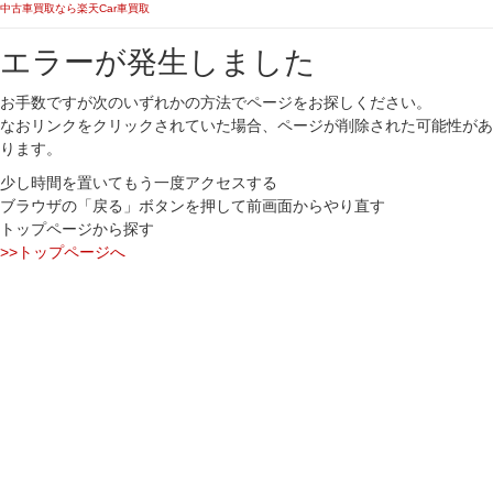
中古車買取なら楽天Car車買取
エラーが発生しました
お手数ですが次のいずれかの方法でページをお探しください。
なおリンクをクリックされていた場合、ページが削除された可能性があ
ります。
少し時間を置いてもう一度アクセスする
ブラウザの「戻る」ボタンを押して前画面からやり直す
トップページから探す
>>トップページへ