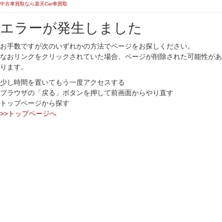
中古車買取なら楽天Car車買取
エラーが発生しました
お手数ですが次のいずれかの方法でページをお探しください。
なおリンクをクリックされていた場合、ページが削除された可能性があ
ります。
少し時間を置いてもう一度アクセスする
ブラウザの「戻る」ボタンを押して前画面からやり直す
トップページから探す
>>トップページへ