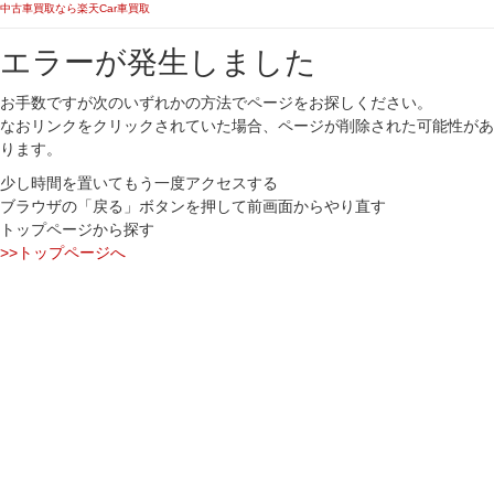
中古車買取なら楽天Car車買取
エラーが発生しました
お手数ですが次のいずれかの方法でページをお探しください。
なおリンクをクリックされていた場合、ページが削除された可能性があ
ります。
少し時間を置いてもう一度アクセスする
ブラウザの「戻る」ボタンを押して前画面からやり直す
トップページから探す
>>トップページへ