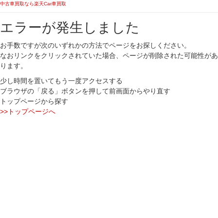
中古車買取なら楽天Car車買取
エラーが発生しました
お手数ですが次のいずれかの方法でページをお探しください。
なおリンクをクリックされていた場合、ページが削除された可能性があ
ります。
少し時間を置いてもう一度アクセスする
ブラウザの「戻る」ボタンを押して前画面からやり直す
トップページから探す
>>トップページへ