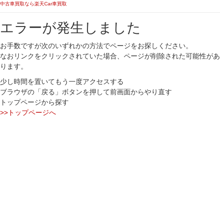
中古車買取なら楽天Car車買取
エラーが発生しました
お手数ですが次のいずれかの方法でページをお探しください。
なおリンクをクリックされていた場合、ページが削除された可能性があ
ります。
少し時間を置いてもう一度アクセスする
ブラウザの「戻る」ボタンを押して前画面からやり直す
トップページから探す
>>トップページへ