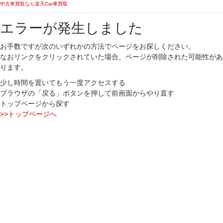
中古車買取なら楽天Car車買取
エラーが発生しました
お手数ですが次のいずれかの方法でページをお探しください。
なおリンクをクリックされていた場合、ページが削除された可能性があ
ります。
少し時間を置いてもう一度アクセスする
ブラウザの「戻る」ボタンを押して前画面からやり直す
トップページから探す
>>トップページへ