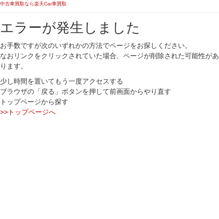
中古車買取なら楽天Car車買取
エラーが発生しました
お手数ですが次のいずれかの方法でページをお探しください。
なおリンクをクリックされていた場合、ページが削除された可能性があ
ります。
少し時間を置いてもう一度アクセスする
ブラウザの「戻る」ボタンを押して前画面からやり直す
トップページから探す
>>トップページへ