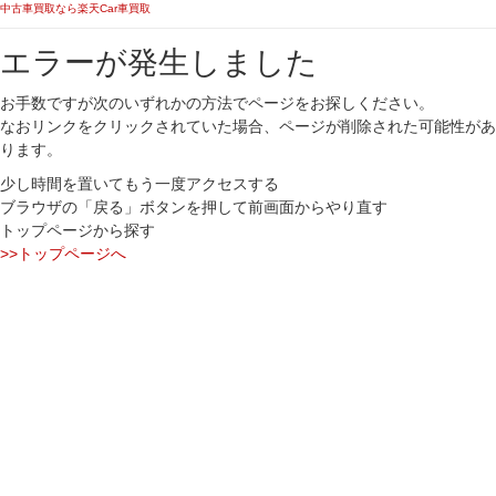
中古車買取なら楽天Car車買取
エラーが発生しました
お手数ですが次のいずれかの方法でページをお探しください。
なおリンクをクリックされていた場合、ページが削除された可能性があ
ります。
少し時間を置いてもう一度アクセスする
ブラウザの「戻る」ボタンを押して前画面からやり直す
トップページから探す
>>トップページへ