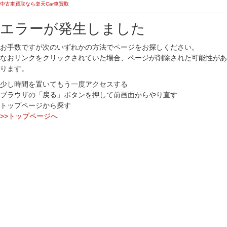
中古車買取なら楽天Car車買取
エラーが発生しました
お手数ですが次のいずれかの方法でページをお探しください。
なおリンクをクリックされていた場合、ページが削除された可能性があ
ります。
少し時間を置いてもう一度アクセスする
ブラウザの「戻る」ボタンを押して前画面からやり直す
トップページから探す
>>トップページへ