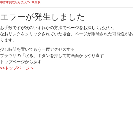
中古車買取なら楽天Car車買取
エラーが発生しました
お手数ですが次のいずれかの方法でページをお探しください。
なおリンクをクリックされていた場合、ページが削除された可能性があ
ります。
少し時間を置いてもう一度アクセスする
ブラウザの「戻る」ボタンを押して前画面からやり直す
トップページから探す
>>トップページへ