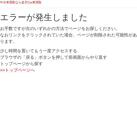
中古車買取なら楽天Car車買取
エラーが発生しました
お手数ですが次のいずれかの方法でページをお探しください。
なおリンクをクリックされていた場合、ページが削除された可能性があ
ります。
少し時間を置いてもう一度アクセスする
ブラウザの「戻る」ボタンを押して前画面からやり直す
トップページから探す
>>トップページへ