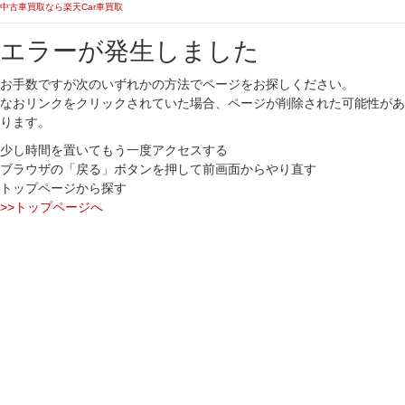
中古車買取なら楽天Car車買取
エラーが発生しました
お手数ですが次のいずれかの方法でページをお探しください。
なおリンクをクリックされていた場合、ページが削除された可能性があ
ります。
少し時間を置いてもう一度アクセスする
ブラウザの「戻る」ボタンを押して前画面からやり直す
トップページから探す
>>トップページへ