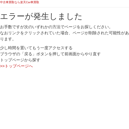
中古車買取なら楽天Car車買取
エラーが発生しました
お手数ですが次のいずれかの方法でページをお探しください。
なおリンクをクリックされていた場合、ページが削除された可能性があ
ります。
少し時間を置いてもう一度アクセスする
ブラウザの「戻る」ボタンを押して前画面からやり直す
トップページから探す
>>トップページへ