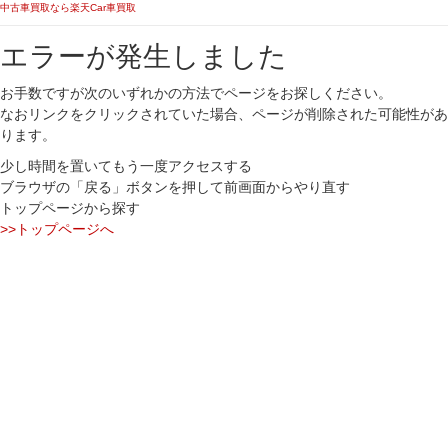
中古車買取なら楽天Car車買取
エラーが発生しました
お手数ですが次のいずれかの方法でページをお探しください。
なおリンクをクリックされていた場合、ページが削除された可能性があ
ります。
少し時間を置いてもう一度アクセスする
ブラウザの「戻る」ボタンを押して前画面からやり直す
トップページから探す
>>トップページへ