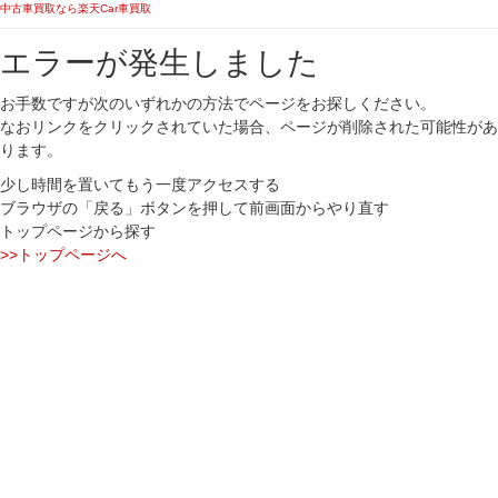
中古車買取なら楽天Car車買取
エラーが発生しました
お手数ですが次のいずれかの方法でページをお探しください。
なおリンクをクリックされていた場合、ページが削除された可能性があ
ります。
少し時間を置いてもう一度アクセスする
ブラウザの「戻る」ボタンを押して前画面からやり直す
トップページから探す
>>トップページへ