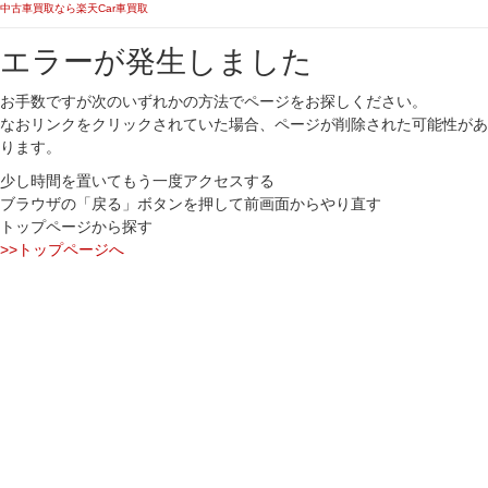
中古車買取なら楽天Car車買取
エラーが発生しました
お手数ですが次のいずれかの方法でページをお探しください。
なおリンクをクリックされていた場合、ページが削除された可能性があ
ります。
少し時間を置いてもう一度アクセスする
ブラウザの「戻る」ボタンを押して前画面からやり直す
トップページから探す
>>トップページへ