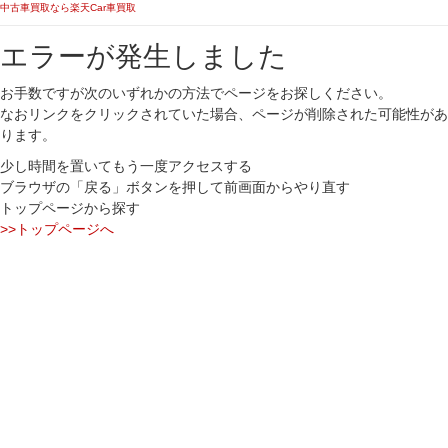
中古車買取なら楽天Car車買取
エラーが発生しました
お手数ですが次のいずれかの方法でページをお探しください。
なおリンクをクリックされていた場合、ページが削除された可能性があ
ります。
少し時間を置いてもう一度アクセスする
ブラウザの「戻る」ボタンを押して前画面からやり直す
トップページから探す
>>トップページへ