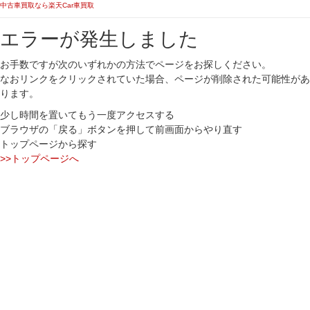
中古車買取なら楽天Car車買取
エラーが発生しました
お手数ですが次のいずれかの方法でページをお探しください。
なおリンクをクリックされていた場合、ページが削除された可能性があ
ります。
少し時間を置いてもう一度アクセスする
ブラウザの「戻る」ボタンを押して前画面からやり直す
トップページから探す
>>トップページへ